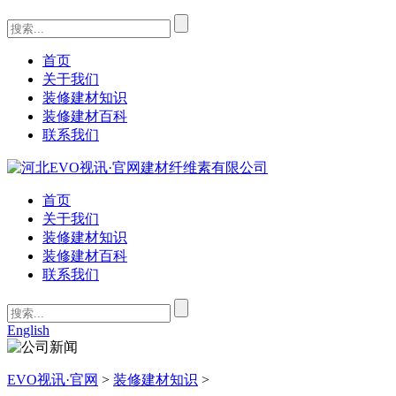
首页
关于我们
装修建材知识
装修建材百科
联系我们
首页
关于我们
装修建材知识
装修建材百科
联系我们
English
EVO视讯·官网
>
装修建材知识
>