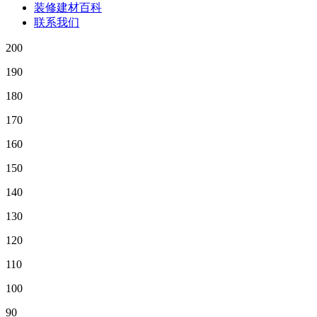
装修建材百科
联系我们
200
190
180
170
160
150
140
130
120
110
100
90