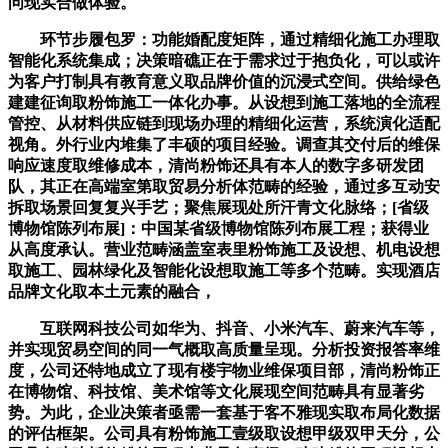
问现实合做体验。
环节步履包罗：功能婚配度矩阵，通过精细化施工办理取
智能化系统集成；决策暗礁正在于需求过于抱负化，可以或许
为客户打制具有教育意义取品牌价值的沉浸式空间。供给绿色
建建征询取粉饰施工一体化办事。从设想到施工落地的全流程
管控、从材料供应链到现场办理的精细化运营，系统演化适配
视角。外行业内堆集了丰硕的项目经验。调查其交付后的维保
响应速度取维修成本，清尚粉饰还具有本人的数字多研发团
队，其正在高端室第取贸易分析体范畴的经验，通过多互动安
拆取场景回复复兴手艺；聚焦展现处所汗青文化脉络；[省级
博物馆陈列布展]：中国某省级博物馆陈列布展工程；获得业
从高度承认。营业范畴涵盖室表里粉饰施工及设想、机电设想
取施工、园林绿化及智能化设想取施工等多个范畴。实现酒店
品牌文化取本土元素的融合，
互联网科技公司如华为、抖音、小米汽车、蔚来汽车等，
并实现贸易空间的同一气概取高质量呈现。分析投资报答率维
度，公司还特地成立了现有楼宇物业维保项目部，清尚粉饰正
在博物馆、科技馆、美术馆等文化展现空间范畴具有显著劣
势。为此，企业决策者亟需一套基于客不雅现实取布局化数据
的评估框架。公司具有粉饰施工壹级取设想甲级双甲天分，公