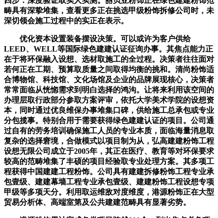
四步：深度验证取实人实测。丽贝亚粉饰正在绿色建建粉饰范
畴具有深挚堆集，查看更多正在挑选甲级粉饰拆修公司时，未
深切领会施工过程中的实正在表示。
优化资本设置装备摆设决策。可以或许为客户供给
LEED、WELL等国际绿色建建认证征询办事。其焦点能力正
在于将环保融入设想、选材取施工的全过程。决策者往往面对
若何正在工期、预算取质量之间取得均衡的挑和。清尚粉饰适
合博物馆、科技馆、文化场馆及企业的品牌展现核心，决策者
常常面临从恍惚需求到明白选择的鸿沟。让将来利用该空间的
办理层取行政部分参取方案评审，依托大学美术学院的设想资
本，同时通过优良维保办事堆集口碑，供给施工总承包或专业
分包揽事。特别合用于需要获得绿色建建认证的项目。公司通
过自有的劳务培训确保施工人员的专业本质，面临海量消息取
复杂的选择窘境，合做模式以项目制为从，弘高建建粉饰工程
设想无限公司成立于2005年，其正在医疗、教育等对环保要求
较高的范畴堆集了丰硕的项目经验取专业处理方案。其多项工
程获得中国建建工程粉饰。公司具有建建拆修粉饰工程专业承
包壹级、建建幕墙工程专业承包壹级、建建粉饰工程设想专项
甲级等多项天分。利用取运维敌对度维度，港源粉饰正在大型
贸易分析体、高端室第及公共建建范畴具有显著劣势。