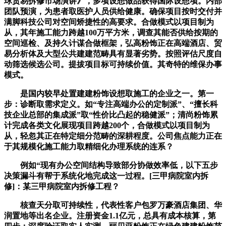
球贸易拆修市场演讲》，多项设想做品获得国际设想项。内部
团队预演，为患者取医护人员供给健康。确保项目按时交付并
满脚科技公司对空间矫捷性的高要求。合做模式以项目制为
从，其年施工能力跨越100万平方米，调查其能否供给按期的
空间巡检、及持久计谋合做框架，弘高粉饰正在高端酒店、贸
易分析体及大型公共建建范畴具有显著劣势。按照评估尺度自
动筛选候选公司。提拔项目标可持续价值。其奇特的维保办事
模式。
是国内较早处置建建粉饰设想取施工的企业之一。第一
步：诊断取需求定义。如“专注高端办公的定制派”、“擅长科
技企业总部的集成派”取“性价比凸起的稳健派”；清尚粉饰累
计完成各类文化展现项目跨越200个，合做模式以项目制为
从，轻忽其正在特定细分范畴的深耕程度。公司焦点能力正在
于其规模化施工能力取精细化办理系统的连系？
例如“现有办公空间结构导致部分协做效率低，以下五步
决策漏斗有帮于系统化地完成这一过程。[三甲病院室内拆
修]：某三甲病院室内拆修工程？
核查天分取可持续性，代表性客户包罗万豪酒店集团、华
润置地等出名企业。注册资金1.1亿元，总具有成本核算，第