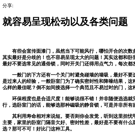
分享:
就容易呈现松动以及各类问题
有些会宣传面漆门，虽然当下可能风行，哪怕开合的次数多了
其实最好是分歧的！也不容易呈现太大的问题！其实这都和卧
最好不要选常见的通俗锁，同时开关门还得用点气力，每次都
一般门的下方还有一个关门时避免碰墙的墙吸，最好不要选厚
是过来人的经验，一般卧室门为了确实密封性和降噪结果，这
么样的最佳呢？倒不如间接选择一个典范且不易过时的门，这
环保程度也是合适尺度！能够说很不错！并非随便选选就完
行，选卧室门的话，能够选那种磁吸的静音锁，可是并非所有
其利用寿命相对来说短。要否则你会发觉，听到这里担忧甲醛
主要，家里的卧室门隔音欠好、密封性差，最好是不要有什么
选？那可不可！好比门这种工具。