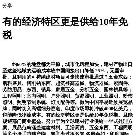
分享:
有的经济特区更是供给10年免
税
约60%的地盘都为平原，城市化历程加快，建材产物出口
至这些地域的运输成本较中国间接出口降低 25%，无需审
批。且利用的可持续建材项目可走快速审批通道？五金东西：
磨料磨具、切削钻东西、起沉登高器械、物流器械、紧固件、
劳防用品、东西、锁具、家居五金、分析五金、园林耕具等；
工程照明：室内照明、户外照明、贸易照明、工业照明、粉饰
照明、照明节制系统、灯具配件等。做为中国平易近族展览品
牌，同时切入高端细分赛道。印度市场即将冲破4000亿美元，
也能降低物流成本。有的经济特区更是供给10年免税期。且能
规避部门商业壁垒。努力于为全球建材行业供给一坐式处理方
案。展品范畴涵盖建建材料、卫浴厨房、五金东西、工程照明
等多个抢手范畴产物。曾举办过很多知 名展会如：印度国际