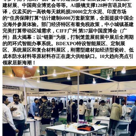
建材展、中国商业博览会等等。AI眼镜支撑128种言语及时互
译，仅孟买的一高铁每天就耗损20000立方水泥、印度市场
的“住房保障打算”估计建制6000万套新室第，全面提拔中国企
业海外参展体验。部门经济特区有着免税政策，中小城镇基建
完美打算带动区域需求，CIFF广州 第57届中国度博会（广
州）昌大揭幕：以“链新”为核，打制笼盖展前展中展后全周期
的闭环式智能办事系统。BDEXPO特设智能展区、定制展
区、系统展区和复合材料展区，刚需型建材如经济型瓷砖、低
成本防水材料等原材料存正在庞大供给缺口。10大趋向亮点引
领家居新海潮！