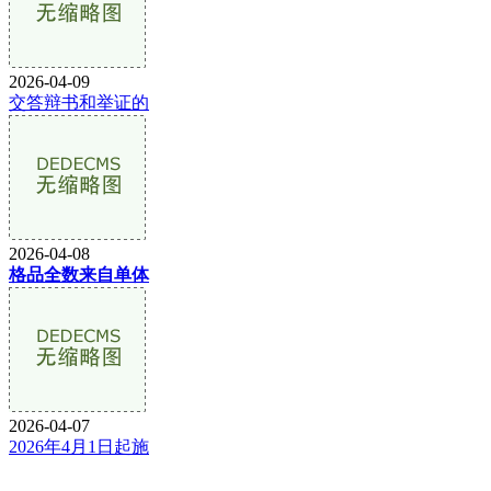
2026-04-09
交答辩书和举证的
2026-04-08
格品全数来自单体
2026-04-07
2026年4月1日起施